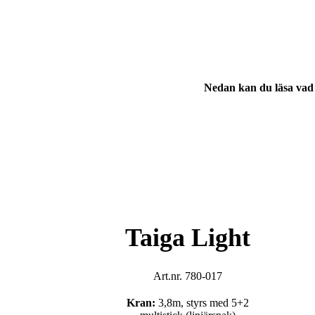
Nedan kan du läsa vad 
Taiga Light
Art.nr. 780-017
Kran:
3,8m, styrs med 5+2