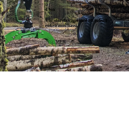
4 ton
Vår största vagn med ett robust
enkelramschassi.
MER