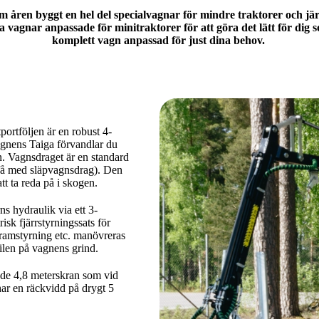
åren byggt en hel del specialvagnar för mindre traktorer och jär
ka vagnar anpassade för minitraktorer för att göra det lätt för dig
komplett vagn anpassad för just dina behov.
portföljen är en robust 4-
agnens Taiga förvandlar du
n. Vagnsdraget är en standard
 få med släpvagnsdrag). Den
tt ta reda på i skogen.
s hydraulik via ett 3-
isk fjärrstyrningssats för
ramstyrning etc. manövreras
tilen på vagnens grind.
ade 4,8 meterskran som vid
ar en räckvidd på drygt 5