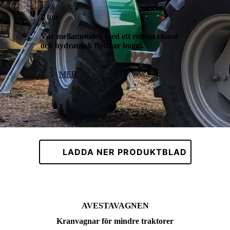
2 ton
Vår mellanmodell med ett robust chassi
och hydraulisk flyttbar boggi.
MER
LADDA NER PRODUKTBLAD
AVESTAVAGNEN
Kranvagnar för mindre traktorer