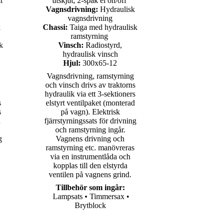
t
utskjut, 2-spak el on/off
Vagnsdrivning:
Hydraulisk
vagnsdrivning
k
Chassi:
Taiga med hydraulisk
ramstyrning
k
Vinsch:
Radiostyrd,
hydraulisk vinsch
Hjul:
300x65-12
Vagnsdrivning, ramstyrning
och vinsch drivs av traktorns
hydraulik via ett 3-sektioners
s
elstyrt ventilpaket (monterad
s
på vagn). Elektrisk
d
fjärrstyrningssats för drivning
och ramstyrning ingår.
g
Vagnens drivning och
ramstyrning etc. manövreras
via en instrumentlåda och
kopplas till den elstyrda
ventilen på vagnens grind.
Tillbehör som ingår
:
Lampsats • Timmersax •
Brytblock