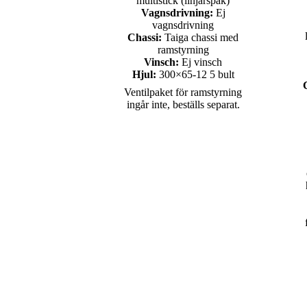
multistick (linjärspak)
Vagnsdrivning:
Ej
vagnsdrivning
Chassi:
Taiga chassi med
ramstyrning
Vinsch:
Ej vinsch
Hjul:
300×65-12 5 bult
Ventilpaket för ramstyrning
ingår inte, beställs separat.