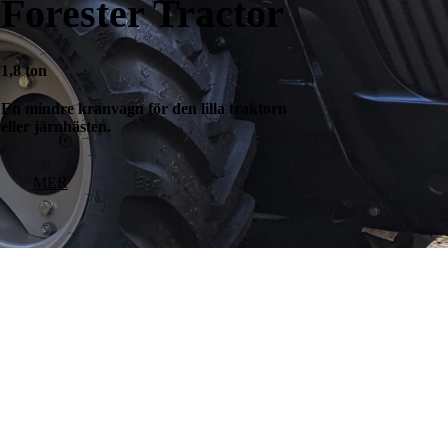
Forester Tractor
1,8 ton
En mindre kranvagn för den lilla traktorn
eller järnhästen.
MER