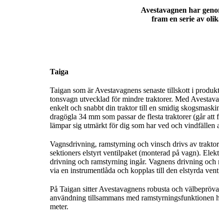
Avestavagnen har genom 
fram en serie av oli
Taiga
Taigan som är Avestavagnens senaste tillskott i produkt
tonsvagn utvecklad för mindre traktorer. Med Avestav
enkelt och snabbt din traktor till en smidig skogsmaski
dragögla 34 mm som passar de flesta traktorer (går att
lämpar sig utmärkt för dig som har ved och vindfällen a
Vagnsdrivning, ramstyrning och vinsch drivs av traktorn
sektioners elstyrt ventilpaket (monterad på vagn). Elektr
drivning och ramstyrning ingår. Vagnens drivning och 
via en instrumentlåda och kopplas till den elstyrda ven
På Taigan sitter Avestavagnens robusta och välbepröv
användning tillsammans med ramstyrningsfunktionen h
meter.