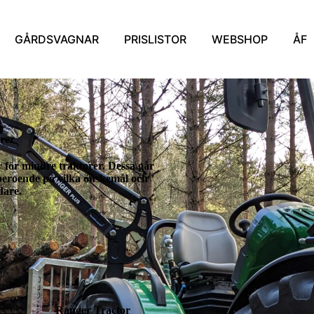
GÅRDSVAGNAR
PRISLISTOR
WEBSHOP
ÅF
rer
 för mindre traktorer. Dessa går
 beroende på vilka önskemål och
dare.
Ranger Tractor