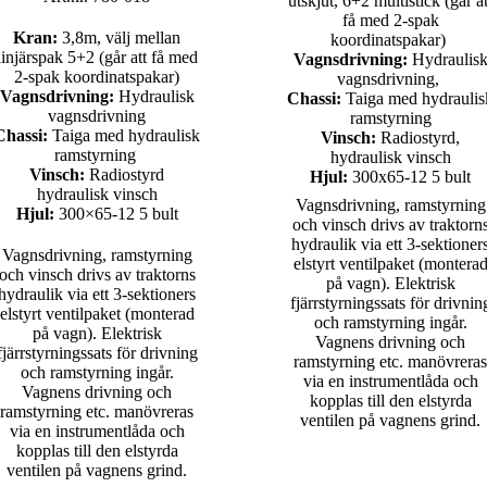
utskjut, 6+2 multistick (går at
få med 2-spak
Kran:
3
,8m, välj mellan
koordinatspakar)
linjärspak 5+2 (går att få med
Vagnsdrivning:
Hydraulis
2-spak koordinatspakar)
vagnsdrivning,
Vagnsdrivning:
Hydraulisk
Chassi:
Taiga med hydraulis
vagnsdrivning
ramstyrning
Chassi:
Taiga med hydraulisk
Vinsch:
Radiostyrd,
ramstyrning
hydraulisk vinsch
Vinsch:
Radiostyrd
Hjul:
300x65-12 5 bult
hydraulisk vinsch
Vagnsdrivning, ramstyrning
Hjul:
300×65-12 5 bult
och vinsch drivs av traktorn
hydraulik via ett 3-sektioner
Vagnsdrivning, ramstyrning
elstyrt ventilpaket (montera
och vinsch drivs av traktorns
på vagn). Elektrisk
hydraulik via ett 3-sektioners
fjärrstyrningssats för drivnin
elstyrt ventilpaket (monterad
och ramstyrning ingår.
på vagn). Elektrisk
Vagnens drivning och
fjärrstyrningssats för drivning
ramstyrning etc. manövreras
och ramstyrning ingår.
via en instrumentlåda och
Vagnens drivning och
kopplas till den elstyrda
ramstyrning etc. manövreras
ventilen på vagnens grind.
via en instrumentlåda och
kopplas till den elstyrda
ventilen på vagnens grind.