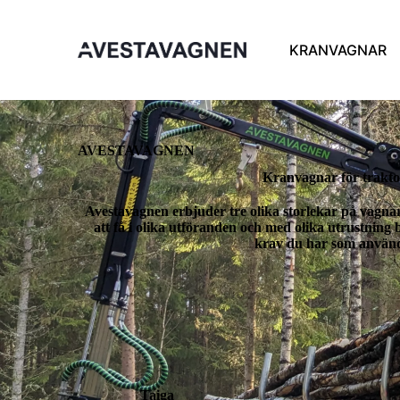
KRANVAGNAR
AVESTAVAGNEN
Kranvagnar för trakto
Avestavagnen erbjuder tre olika storlekar på vagnar
att få i olika utföranden och med olika utrustning
krav du har som använ
Taiga