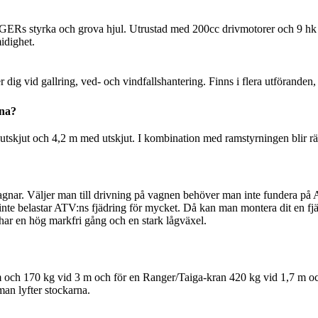
tyrka och grova hjul. Utrustad med 200cc drivmotorer och 9 hk Hond
idighet.
 dig vid gallring, ved- och vindfallshantering. Finns i flera utföranden
rna?
utskjut och 4,2 m med utskjut. I kombination med ramstyrningen blir räck
agnar. Väljer man till drivning på vagnen behöver man inte fundera på A
 inte belastar ATV:ns fjädring för mycket. Då kan man montera dit en fj
ar en hög markfri gång och en stark lågväxel.
7 m och 170 kg vid 3 m och för en Ranger/Taiga-kran 420 kg vid 1,7 m 
an lyfter stockarna.