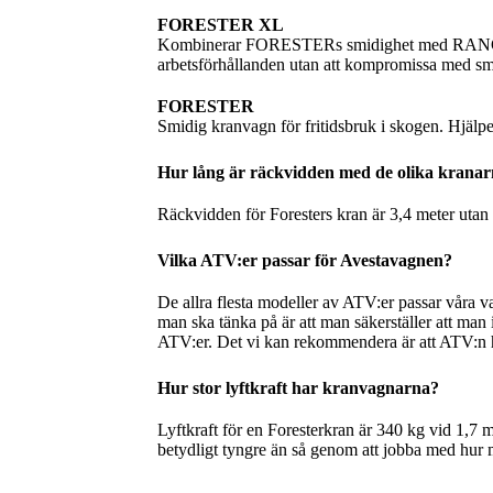
FORESTER XL
Kombinerar FORESTERs smidighet med RANGERs s
arbetsförhållanden utan att kompromissa med sm
FORESTER
Smidig kranvagn för fritidsbruk i skogen. Hjälper
Hur lång är räckvidden med de olika krana
Räckvidden för Foresters kran är 3,4 meter utan 
Vilka ATV:er passar för Avestavagnen?
De allra flesta modeller av ATV:er passar våra v
man ska tänka på är att man säkerställer att man
ATV:er. Det vi kan rekommendera är att ATV:n h
Hur stor lyftkraft har kranvagnarna?
Lyftkraft för en Foresterkran är 340 kg vid 1,
betydligt tyngre än så genom att jobba med hur m