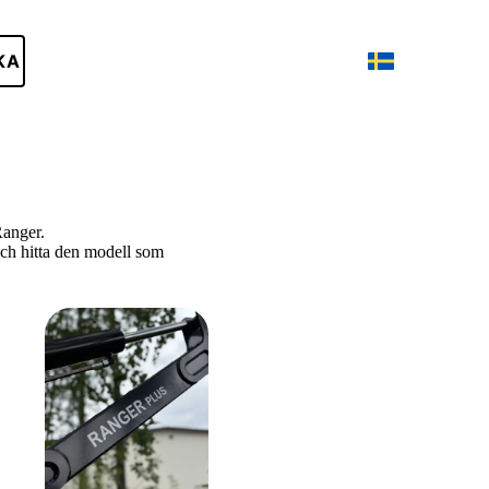
KA
Ranger.
 och hitta den modell som